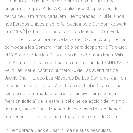
[1] que foi exibida de 9 de setembro de 2000 até 2005,
originalmente pela Kids' WB, totalizando 95 episódios, de
cerca de 30 minutos cada, em 5 temporadas, [2] [3] [4] ainda
nos Estados Unidos a série foi exibida pelo Cartoon Network
em 2003 [2] e Toon Temporada 4 (Las Máscaras Oni) Editar.
En un intento para librarse de la cárcel, Daolon Wong intenta
convocar a los Sombra-Khan, sólo para despertar a Tarakudo,
el Señor de todos los Oni y el rey de los Sombra-Khan. Wiki
Las Aventuras de Jackie Chan es una comunidad FANDOM de
Películas. Ver el capitulo numero 70 de Las aventuras de
Jackie Chan titulado Las Máscaras De Las Sombras Khan en
español latino online Las Aventuras de Jackie Chan es una
exitosa serie animada que crónica las aventuras de una
"versión ficticia" de la estrella del cine de acción del mismo
nombre, Jackie Chan. Muchos de los episodios contienen
referencias a trabajos cinematográficos reales de Chan.
1° Temporada. Jackie Chan numa de suas pesquisas