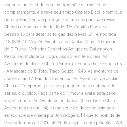
encontra um escudo com um talismã e sua vida muda
completamente, ele revê seu amigo Capitão Black e tem que
deter a Mão Negra e proteger os talismãs para não reviver
Shendu e com a ajuda de Jade, Tio, Capitão Black e a
Sessão 13 para deter as forças das trevas. 2° Temporada
20/02/2020 · Veja As Aventuras de Jackie Chan - A Máscara
de El Tuero - Velharias Desenhos Antigos no Dailymotion.
Pesquisar. Biblioteca. Login. Assistir em tela cheia. As
Aventuras de Jackie Chan - Primeira Temporada - Episódio 03
- A Máscara de El Toro. Tiago Souza. 19:46. As aventuras de
Jackie chan 17. Baú dos Desenhos. As Aventuras de Jackie
Chan (4ª Temporada) avaliado por quem mais entende de
séries, o público. Faça parte do Filmow e avalie esta série
você também. As Aventuras de Jackie Chan (Jackie Chan
Adventures no original) é uma série de desenho animado
estadunidense criada por John Rogers, [1] que foi exibida de
9 de setembro de 2000 até 2005, originalmente pela Kids' WB,