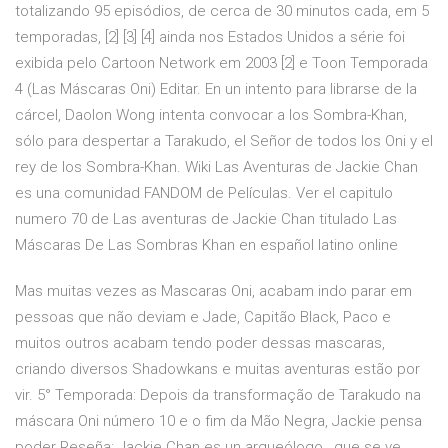
totalizando 95 episódios, de cerca de 30 minutos cada, em 5
temporadas, [2] [3] [4] ainda nos Estados Unidos a série foi
exibida pelo Cartoon Network em 2003 [2] e Toon Temporada
4 (Las Máscaras Oni) Editar. En un intento para librarse de la
cárcel, Daolon Wong intenta convocar a los Sombra-Khan,
sólo para despertar a Tarakudo, el Señor de todos los Oni y el
rey de los Sombra-Khan. Wiki Las Aventuras de Jackie Chan
es una comunidad FANDOM de Películas. Ver el capitulo
numero 70 de Las aventuras de Jackie Chan titulado Las
Máscaras De Las Sombras Khan en español latino online
Mas muitas vezes as Mascaras Oni, acabam indo parar em
pessoas que não deviam e Jade, Capitão Black, Paco e
muitos outros acabam tendo poder dessas mascaras,
criando diversos Shadowkans e muitas aventuras estão por
vir. 5° Temporada: Depois da transformação de Tarakudo na
máscara Oni número 10 e o fim da Mão Negra, Jackie pensa
poder Reseña: Jackie Chan es un arqueólogo , que se ve